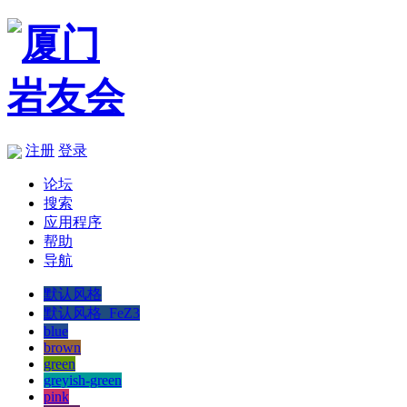
注册
登录
论坛
搜索
应用程序
帮助
导航
默认风格
默认风格_FeZ3
blue
brown
green
greyish-green
pink