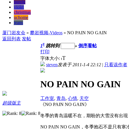
purple
violet
christmas
uchome
jeans
厦门岩友会
»
攀岩视频-Videos
» NO PAIN NO GAIN
返回列表
发帖
#
1
跳转到
»
倒序看帖
打印
T
字体大小:
t
steven
发表于 2011-1-4 22:12
|
只看该作者
NO PAIN NO GAIN
工作室
,
青岛
,
心情
,
天空
超级版主
《NO PAIN NO GAIN》
冬季的青岛温暖不在，期盼的大雪没有出现
NO PAIN NO GAIN，冬季抱石不是只有寒冷....