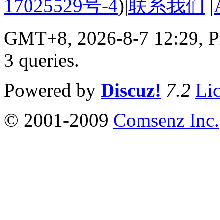
17025529号-4
)
|
联系我们
|
GMT+8, 2026-8-7 12:29,
P
3 queries
.
Powered by
Discuz!
7.2
Li
© 2001-2009
Comsenz Inc.