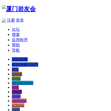
注册
登录
论坛
搜索
应用程序
帮助
导航
默认风格
默认风格_FeZ3
blue
brown
green
greyish-green
pink
purple
violet
christmas
uchome
jeans