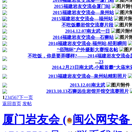
2016福建岩友交流赛—厦门站
2015福建岩友交流会厦门站
2015福建岩友交流会—泉州站
2015福建岩友交流会—福州站
不吃饭攀岩馆交流赛片段
2014.12.07南太武一日
2014福建岩友交流会---石狮站
2014福建岩友交流会-福州站-经彩瞬间
“佰翔杯”户外摄影大赛报名帖
不吃饭，你是要弄哪样?-------2014福建岩友交流会
...
2
3
2014.2月23日南太武-小戴首攀“大庙米酒
2013福建岩友交流会--泉州站精彩照片
2013.12.01南太武
2013.10.13石狮远生岩馆开馆交流赛照片
1
2
3
4
5
6
7
下一页
返回首页
发帖
厦门岩友会 (
闽公网安备 35