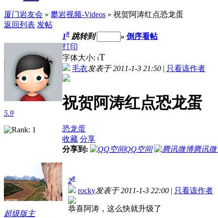
厦门岩友会
»
攀岩视频-Videos
» 祝贺阿涛红点恐龙蛋
返回列表
发帖
#
1
跳转到
»
倒序看帖
打印
T
字体大小:
t
毛衣
发表于 2011-1-3 21:50
|
只看该作者
祝贺阿涛红点恐龙蛋
5.9
恐龙蛋
收藏
分享
分享到:
QQ空间
腾讯微
#
2
rocky
发表于 2011-1-3 22:00
|
只看该作者
恭喜阿涛，这么快就升级了
超级版主