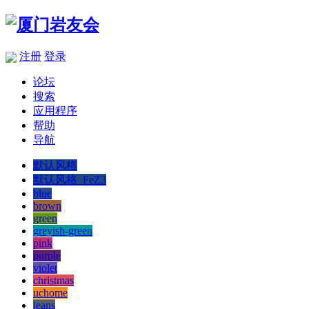
注册
登录
论坛
搜索
应用程序
帮助
导航
默认风格
默认风格_FeZ3
blue
brown
green
greyish-green
pink
purple
violet
christmas
uchome
jeans