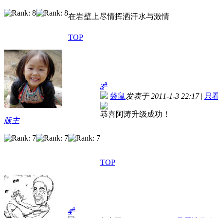
在岩壁上尽情挥洒汗水与激情
TOP
#
3
袋鼠
发表于 2011-1-3 22:17
|
只
恭喜阿涛升级成功！
版主
TOP
#
4