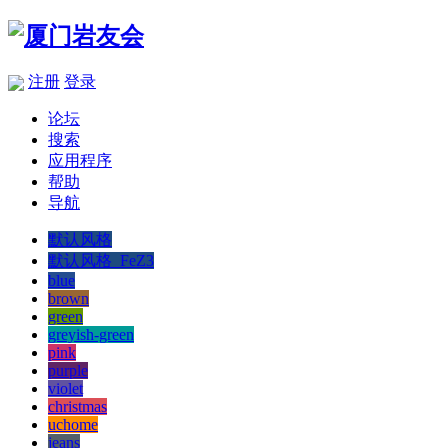
注册
登录
论坛
搜索
应用程序
帮助
导航
默认风格
默认风格_FeZ3
blue
brown
green
greyish-green
pink
purple
violet
christmas
uchome
jeans