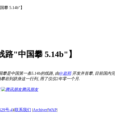
 5.14b"】
"中国攀 5.14b"】
国攀是中国第一条5.14b的线路, 由
@岩邦
开发并首攀, 目前国内完
攀岩到跻身这一行列, 用了仅仅2年零一个月.
博
腾讯朋友
529号-4
)
|
联系我们
|
Archiver
|
WAP
|