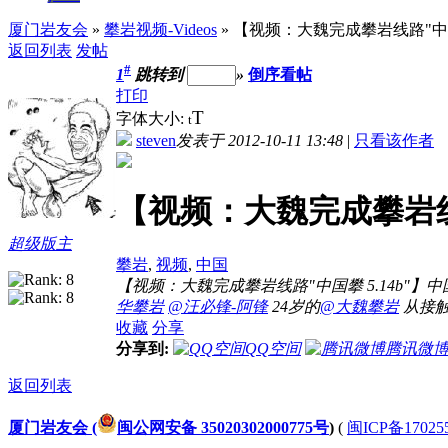
厦门岩友会
»
攀岩视频-Videos
» 【视频：大魏完成攀岩线路"中国攀
返回列表
发帖
#
1
跳转到
»
倒序看帖
打印
T
字体大小:
t
steven
发表于 2012-10-11 13:48
|
只看该作者
【视频：大魏完成攀岩线路
超级版主
攀岩
,
视频
,
中国
【视频：大魏完成攀岩线路"中国攀 5.14b"】中
华攀岩
@汪必锋-阿锋
24岁的
@大魏攀岩
从接触
收藏
分享
分享到:
QQ空间
腾讯微
返回列表
厦门岩友会 (
闽公网安备 35020302000775号
)
(
闽ICP备17025