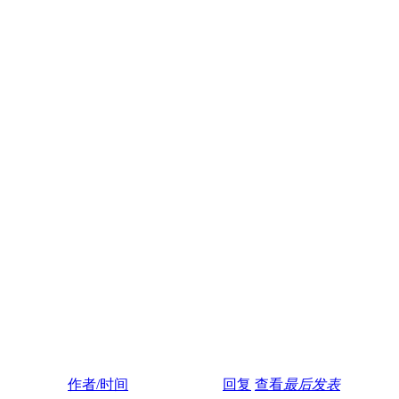
作者/时间
回复
查看
最后发表