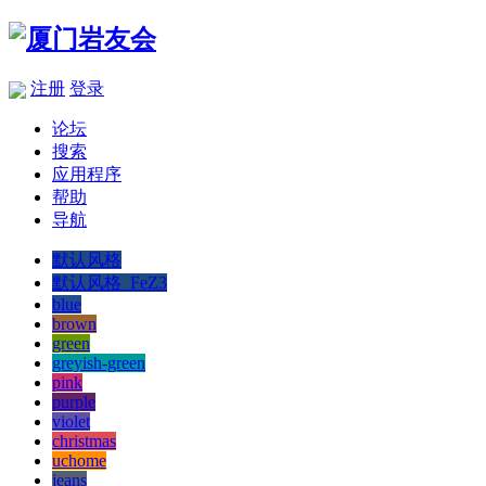
注册
登录
论坛
搜索
应用程序
帮助
导航
默认风格
默认风格_FeZ3
blue
brown
green
greyish-green
pink
purple
violet
christmas
uchome
jeans