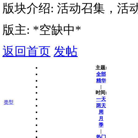
版块介绍: 活动召集，活
版主: *空缺中*
返回首页
发帖
主题:
全部
精华
|
时间:
一天
类型
两天
周
月
季
|
热门