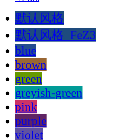
默认风格
默认风格_FeZ3
blue
brown
green
greyish-green
pink
purple
violet