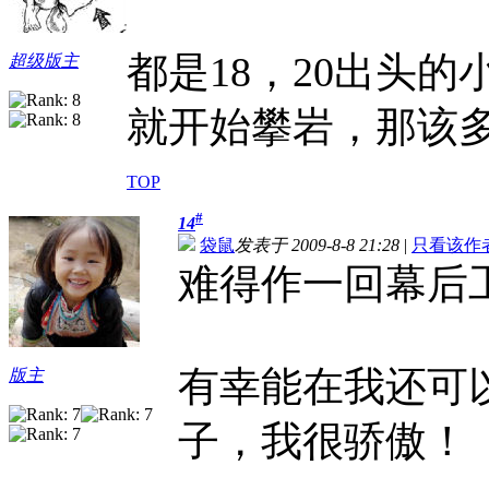
都是18，20出头
超级版主
就开始攀岩，那该多好
TOP
#
14
袋鼠
发表于 2009-8-8 21:28
|
只看该作
难得作一回幕后
有幸能在我还可
版主
子，我很骄傲！