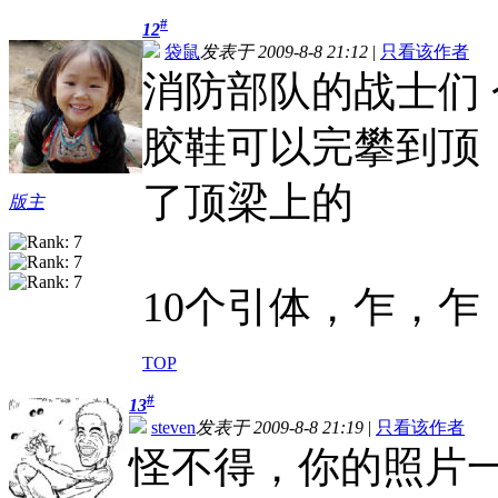
#
12
袋鼠
发表于 2009-8-8 21:12
|
只看该作者
消防部队的战士们
胶鞋可以完攀到顶
了顶梁上的
版主
10个引体，乍，乍
TOP
#
13
steven
发表于 2009-8-8 21:19
|
只看该作者
怪不得，你的照片