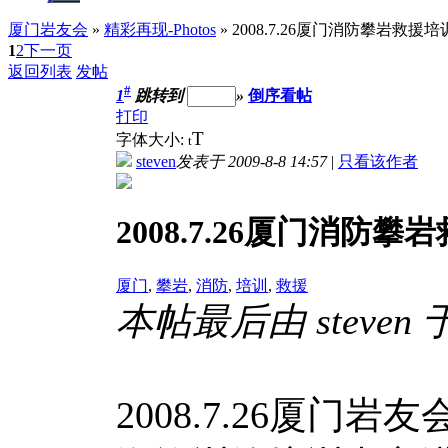
厦门岩友会
»
精彩再现-Photos
» 2008.7.26厦门消防攀岩救援
1
2
下一页
返回列表
发帖
#
1
跳转到
»
倒序看帖
打印
T
字体大小:
t
steven
发表于 2009-8-8 14:57
|
只看该作者
2008.7.26厦门消防
厦门
,
攀岩
,
消防
,
培训
,
救援
本帖最后由 steven 于 
2008.7.26厦