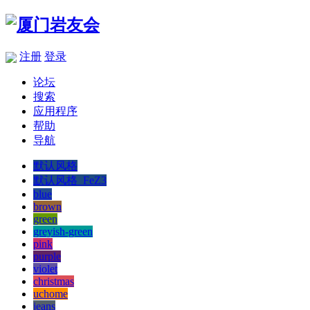
注册
登录
论坛
搜索
应用程序
帮助
导航
默认风格
默认风格_FeZ3
blue
brown
green
greyish-green
pink
purple
violet
christmas
uchome
jeans