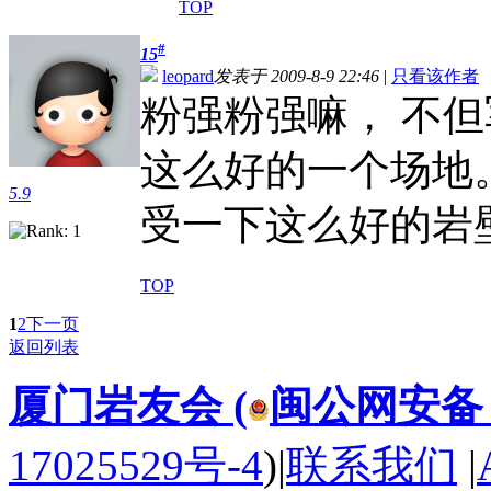
TOP
#
15
leopard
发表于 2009-8-9 22:46
|
只看该作者
粉强粉强嘛， 不
这么好的一个场地
5.9
受一下这么好的岩
TOP
1
2
下一页
返回列表
厦门岩友会 (
闽公网安备 35
17025529号-4
)
|
联系我们
|