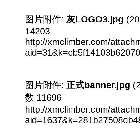
图片附件:
灰LOGO3.jpg
(20
14203
http://xmclimber.com/attach
aid=31&k=cb5f14103b6207
图片附件:
正式banner.jpg
(2
数 11696
http://xmclimber.com/attach
aid=1637&k=281b27508db4