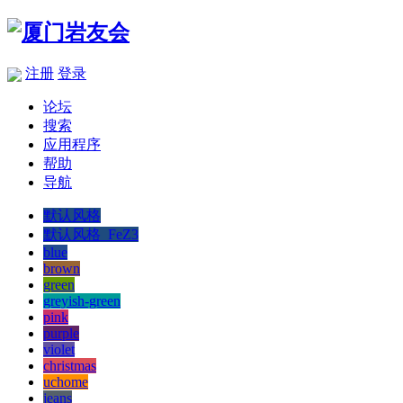
注册
登录
论坛
搜索
应用程序
帮助
导航
默认风格
默认风格_FeZ3
blue
brown
green
greyish-green
pink
purple
violet
christmas
uchome
jeans