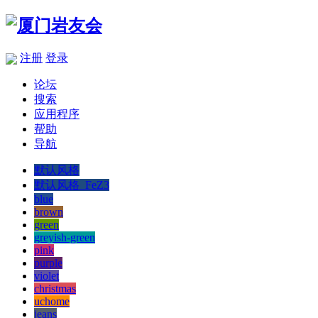
注册
登录
论坛
搜索
应用程序
帮助
导航
默认风格
默认风格_FeZ3
blue
brown
green
greyish-green
pink
purple
violet
christmas
uchome
jeans